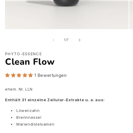
Medien
Me
1
2
in
in
von
1
/
7
Modal
Mo
öffnen
öf
PHYTO-ESSENCE
Clean Flow
1 Bewertungen
ehem. Nr. LLN
Enthält 31 einzelne Zellular-Extrakte u. a. aus:
Löwenzahn
Brennnessel
Mariendistelsamen