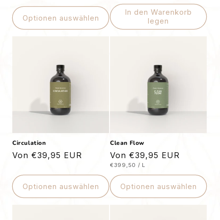
In den Warenkorb
Optionen auswählen
legen
Circulation
Clean Flow
Normaler
Von €39,95 EUR
Normaler
Von €39,95 EUR
STÜCKPREIS
PRO
€399,50
/
L
Preis
Preis
Optionen auswählen
Optionen auswählen