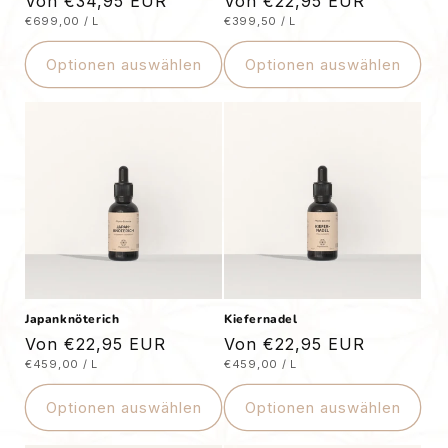
Normaler
Von €34,95 EUR
Normaler
Von €22,95 EUR
STÜCKPREIS
PRO
STÜCKPREIS
PRO
€699,00
/
L
€399,50
/
L
Preis
Preis
Optionen auswählen
Optionen auswählen
Japanknöterich
Kiefernadel
Normaler
Von €22,95 EUR
Normaler
Von €22,95 EUR
STÜCKPREIS
PRO
STÜCKPREIS
PRO
€459,00
/
L
€459,00
/
L
Preis
Preis
Optionen auswählen
Optionen auswählen