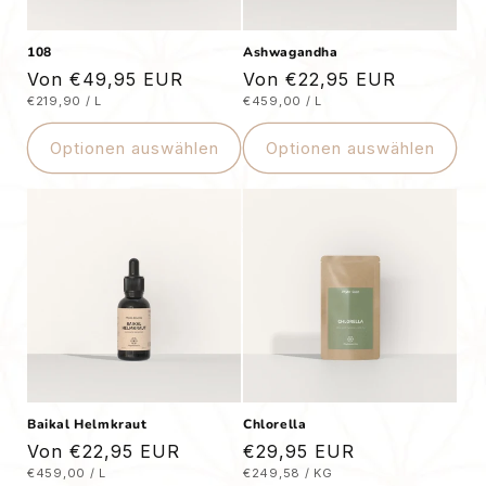
e
:
108
Ashwagandha
Normaler
Von €49,95 EUR
Normaler
Von €22,95 EUR
STÜCKPREIS
PRO
STÜCKPREIS
PRO
€219,90
/
L
€459,00
/
L
Preis
Preis
Optionen auswählen
Optionen auswählen
Baikal Helmkraut
Chlorella
Normaler
Von €22,95 EUR
Normaler
€29,95 EUR
STÜCKPREIS
PRO
STÜCKPREIS
PRO
€459,00
/
L
€249,58
/
KG
Preis
Preis