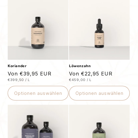
Koriander
Löwenzahn
Normaler
Von €39,95 EUR
Normaler
Von €22,95 EUR
STÜCKPREIS
PRO
STÜCKPREIS
PRO
€399,50
/
L
€459,00
/
L
Preis
Preis
Optionen auswählen
Optionen auswählen