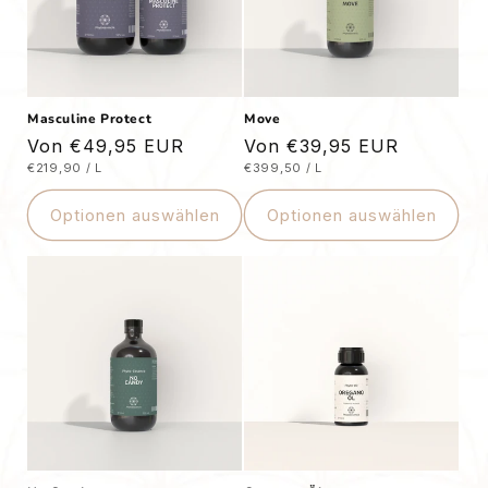
Masculine Protect
Move
Normaler
Von €49,95 EUR
Normaler
Von €39,95 EUR
STÜCKPREIS
PRO
STÜCKPREIS
PRO
€219,90
/
L
€399,50
/
L
Preis
Preis
Optionen auswählen
Optionen auswählen