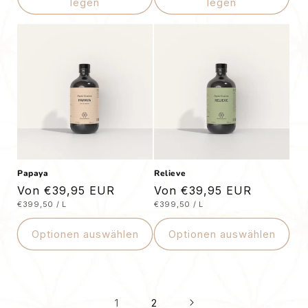
legen
legen
Papaya
Relieve
Normaler
Von €39,95 EUR
Normaler
Von €39,95 EUR
STÜCKPREIS
PRO
STÜCKPREIS
PRO
€399,50
/
L
€399,50
/
L
Preis
Preis
Optionen auswählen
Optionen auswählen
1
2