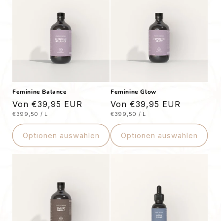
Feminine Balance
Feminine Glow
Normaler
Von €39,95 EUR
Normaler
Von €39,95 EUR
STÜCKPREIS
PRO
STÜCKPREIS
PRO
€399,50
/
L
€399,50
/
L
Preis
Preis
Optionen auswählen
Optionen auswählen