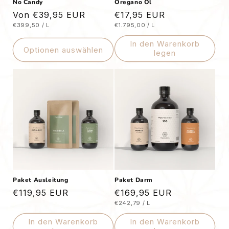
No Candy
Oregano Öl
Normaler
Von €39,95 EUR
Normaler
€17,95 EUR
STÜCKPREIS
PRO
STÜCKPREIS
PRO
€399,50
/
L
€1.795,00
/
L
Preis
Preis
In den Warenkorb
Optionen auswählen
legen
Paket Ausleitung
Paket Darm
Normaler
€119,95 EUR
Normaler
€169,95 EUR
STÜCKPREIS
PRO
€242,79
/
L
Preis
Preis
In den Warenkorb
In den Warenkorb