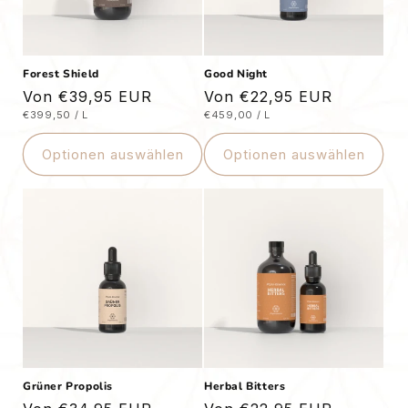
Forest Shield
Good Night
Normaler
Von €39,95 EUR
Normaler
Von €22,95 EUR
STÜCKPREIS
PRO
STÜCKPREIS
PRO
€399,50
/
L
€459,00
/
L
Preis
Preis
Optionen auswählen
Optionen auswählen
Grüner Propolis
Herbal Bitters