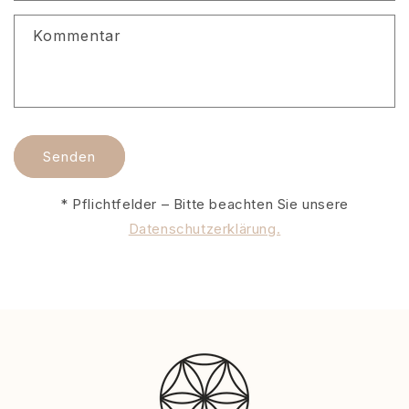
f
Kommentar
o
r
m
u
l
Senden
a
r
* Pflichtfelder – Bitte beachten Sie unsere
Datenschutzerklärung.