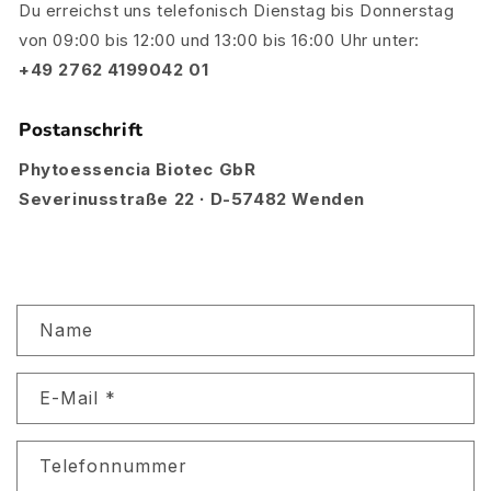
Du erreichst uns telefonisch Dienstag bis Donnerstag
von 09:00 bis 12:00 und 13:00 bis 16:00 Uhr unter:
+49 2762 4199042 01
Postanschrift
Phytoessencia Biotec GbR
Severinusstraße 22 ∙ D-57482 Wenden
K
Name
o
n
E-Mail
*
t
a
k
Telefonnummer
t