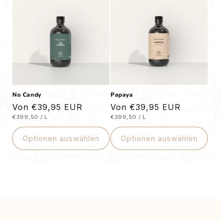
e
:
No Candy
Papaya
Normaler
Von €39,95 EUR
Normaler
Von €39,95 EUR
STÜCKPREIS
PRO
STÜCKPREIS
PRO
€399,50
/
L
€399,50
/
L
Preis
Preis
Optionen auswählen
Optionen auswählen