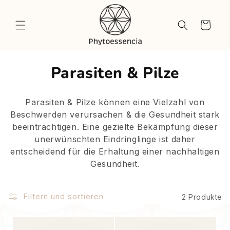
Direkt
zum
Inhalt
Warenkorb
K
Parasiten & Pilze
a
Parasiten & Pilze können eine Vielzahl von
t
Beschwerden verursachen & die Gesundheit stark
beeinträchtigen. Eine gezielte Bekämpfung dieser
e
unerwünschten Eindringlinge ist daher
g
entscheidend für die Erhaltung einer nachhaltigen
Gesundheit.
o
r
Filtern und sortieren
2 Produkte
i